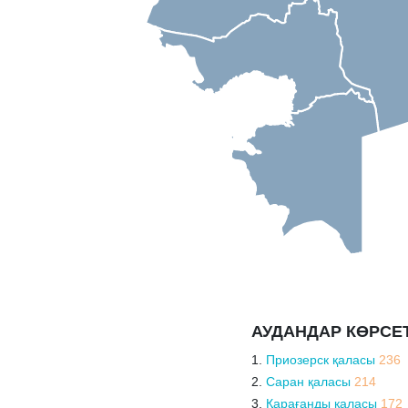
АУДАНДАР КӨРСЕТ
Приозерск қаласы
236
Саран қаласы
214
Қарағанды қаласы
172