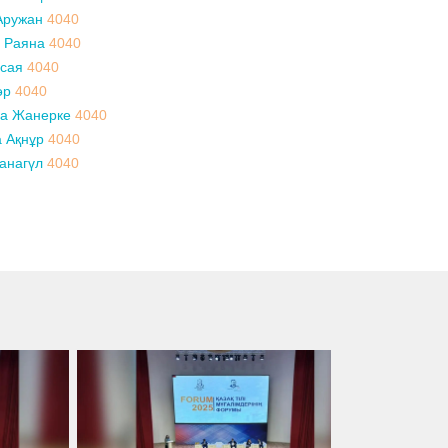
Аружан
4040
 Раяна
4040
рсая
4040
әр
4040
а Жанерке
4040
 Ақнұр
4040
анагүл
4040