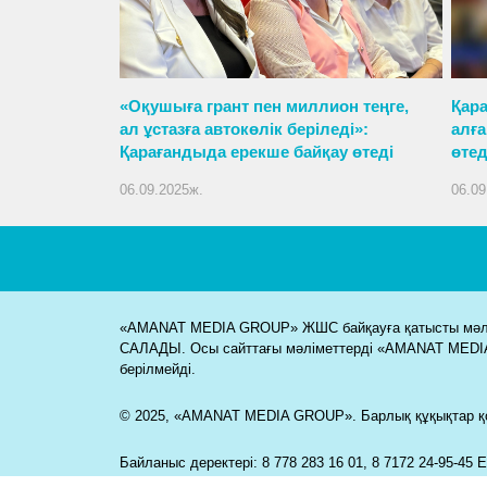
«Оқушыға грант пен миллион теңге,
Қара
ал ұстазға автокөлік беріледі»:
алғ
Қарағандыда ерекше байқау өтеді
өтед
06.09.2025ж.
06.09
«AMANAT MEDIA GROUP» ЖШС байқауға қатысты мәлім
САЛАДЫ. Осы сайттағы мәліметтерді «AMANAT MEDI
берілмейді.
© 2025, «AMANAT MEDIA GROUP». Барлық құқықтар қо
Байланыс деректері: 8 778 283 16 01, 8 7172 24-95-45 