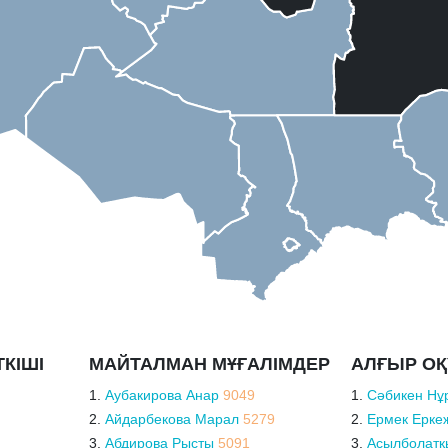
КІШІ
МАЙТАЛМАН МҰҒАЛІМДЕР
АЛҒЫР О
Аубакирова Анар
9049
Сәбикен Нұ
Айдарбекова Марал
5279
Ермек Ерке
Абдирова Рысты
5091
Асылболатқ