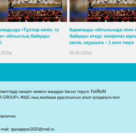
ғандыда «Тұлпар мініп, ту
Қарағанды облысында эпос 
ан» облыстық байқауы
байқауы өтеді: жеңімпаз мұға
і
көлік, оқушыға – 1 млн теңге
.2025ж.
06.09.2025ж.
еттерді көшіріп немесе жаңадан басып теруге ТЫЙЫМ
A GROUP» ЖШС-ның жазбаша рұқсатынсыз алып қолдануға жол
рғалған.
E-mail: qazaqepos2025@mail.ru