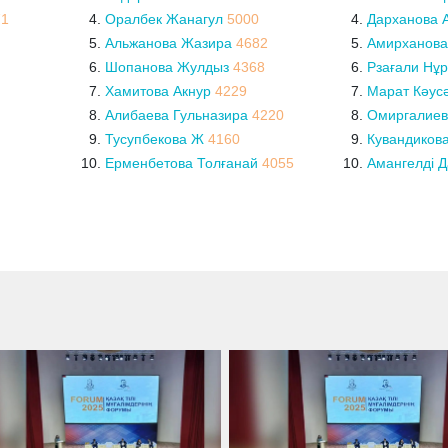
71
Оралбек Жанагул
5000
Дарханова 
Альжанова Жазира
4682
Амирханова
Шопанова Жулдыз
4368
Рзағали Нұ
Хамитова Акнур
4229
Марат Кәус
Алибаева Гульназира
4220
Омиргалиев
Тусупбекова Ж
4160
Кувандикова
Ерменбетова Толғанай
4055
Амангелді Д