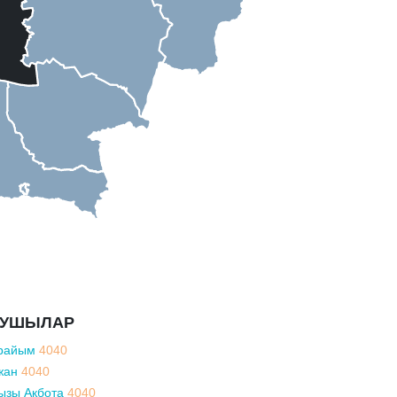
ҚУШЫЛАР
райым
4040
жан
4040
ызы Ақбота
4040