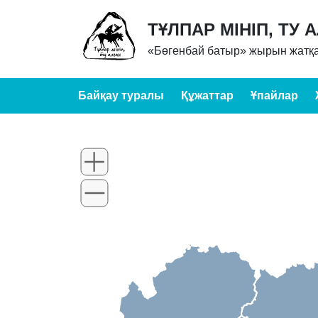
ТҰЛПАР МІНІП, ТУ 
«Бөгенбай батыр» жырын жатқа
Байқау туралы
Құжаттар
Ұпайлар