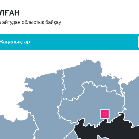
АЛҒАН
 айтудан облыстық байқау
Жаңалықтар