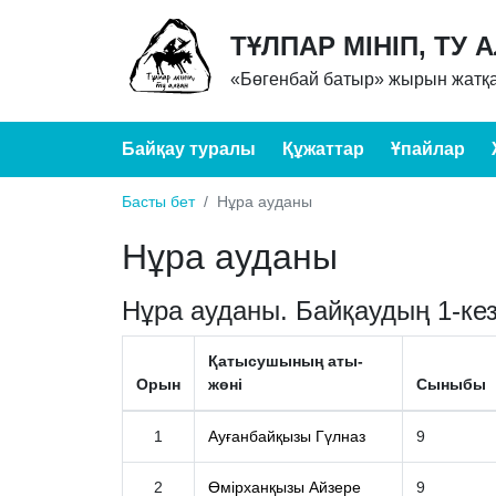
ТҰЛПАР МІНІП, ТУ 
«Бөгенбай батыр» жырын жатқа
Байқау туралы
Құжаттар
Ұпайлар
Басты бет
Нұра ауданы
Нұра ауданы
Нұра ауданы. Байқаудың 1-кез
Қатысушының аты-
Орын
жөні
Сыныбы
1
Ауғанбайқызы Гүлназ
9
2
Өмірханқызы Айзере
9