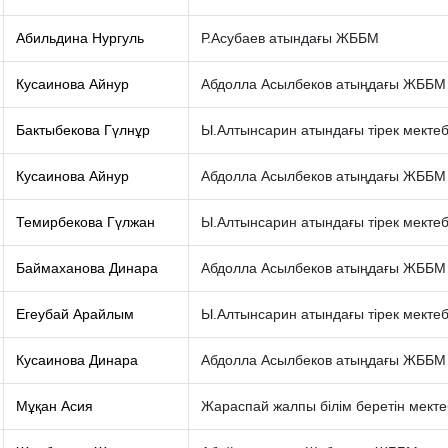
Абильдина Нургуль
Р.Асубаев атындағы ЖББМ
Кусаинова Айнур
Абдолла Асылбеков атыңдағы ЖББМ
Бактыбекова Гүлнұр
Ы.Алтынсарин атындағы тірек мектеб
Кусаинова Айнур
Абдолла Асылбеков атыңдағы ЖББМ
Темирбекова Гүлжан
Ы.Алтынсарин атындағы тірек мектеб
Баймаханова Динара
Абдолла Асылбеков атыңдағы ЖББМ
Егеубай Арайлым
Ы.Алтынсарин атындағы тірек мектеб
Кусаинова Динара
Абдолла Асылбеков атыңдағы ЖББМ
Мұқан Асия
Жараспай жалпы білім беретін мекте