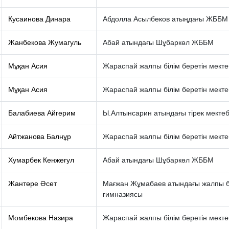
Кусаинова Динара
Абдолла Асылбеков атыңдағы ЖББМ
Жанбекова Жумагуль
Абай атындағы Шұбаркөл ЖББМ
Мұқан Асия
Жараспай жалпы білім беретін мекте
Мұқан Асия
Жараспай жалпы білім беретін мекте
Балабиева Айгерим
Ы.Алтынсарин атындағы тірек мектеб
Айтжанова Балнұр
Жараспай жалпы білім беретін мекте
Хумарбек Кенжегул
Абай атындағы Шұбаркөл ЖББМ
Жантөре Әсет
Мағжан Жұмабаев атындағы жалпы бі
гимназиясы
Момбекова Назира
Жараспай жалпы білім беретін мекте