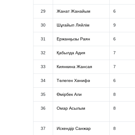
29
Жанат Жанайым
6
30
Шұғайып Ляйлім
9
31
Ержанқызы Раян
6
32
Қабылда Адия
7
33
Киянкина Жансая
7
34
Төлеген Хәнифә
6
35
Өмірбек Али
8
36
Омар Асылым
8
37
Искендір Санжар
8