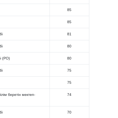
85
85
бі
81
бі
80
і (РО)
80
бі
75
75
лім беретін мектеп-
74
бі
70