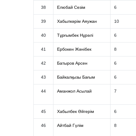
38
Елюбай Сезім
6
39
Хабылкәрім Аяужан
10
40
Тұрғымбек Нұрәлі
6
41
Ербокен Жәнібек
8
42
Батыров Арсен
6
43
Байкалқызы Бағым
6
44
Аманжол Асылай
7
45
Хабылбек Әйгерім
6
46
Айтбай Гүлім
8