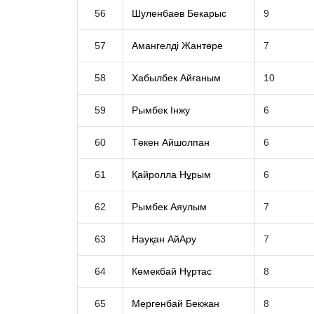
56
Шуленбаев Бекарыс
9
57
Амангелді Жантөре
7
58
Хабылбек Айғаным
10
59
Рымбек Інжу
6
60
Төкен Айшолпан
6
61
Қайролла Нұрым
6
62
Рымбек Аяулым
7
63
Науқан АйАру
7
64
Көмекбай Нұртас
8
65
Мергенбай Бекжан
8