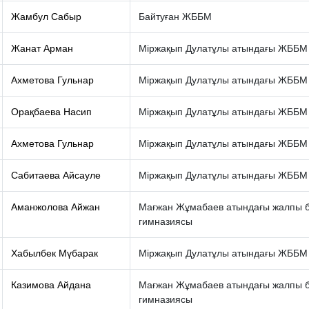
Жамбул Сабыр
Байтуған ЖББМ
Жанат Арман
Міржақып Дулатұлы атындағы ЖББМ
Ахметова Гульнар
Міржақып Дулатұлы атындағы ЖББМ
Орақбаева Насип
Міржақып Дулатұлы атындағы ЖББМ
Ахметова Гульнар
Міржақып Дулатұлы атындағы ЖББМ
Сабитаева Айсауле
Міржақып Дулатұлы атындағы ЖББМ
Аманжолова Айжан
Мағжан Жұмабаев атындағы жалпы бі
гимназиясы
Хабылбек Мүбарак
Міржақып Дулатұлы атындағы ЖББМ
Казимова Айдана
Мағжан Жұмабаев атындағы жалпы бі
гимназиясы