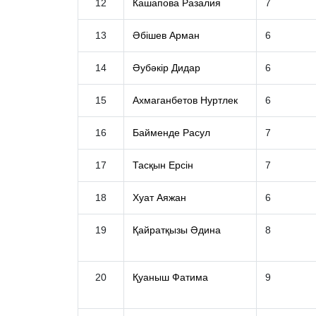
12
Кашапова Разалия
7
13
Әбішев Арман
6
14
Әубәкір Дидар
6
15
Ахмаганбетов Нуртлек
6
16
Байменде Расул
7
17
Тасқын Ерсін
7
18
Хуат Аяжан
6
19
Қайратқызы Әдина
8
20
Қуаныш Фатима
9