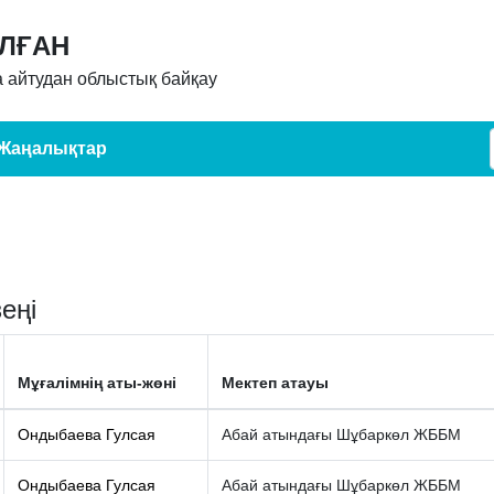
АЛҒАН
 айтудан облыстық байқау
Жаңалықтар
еңі
Мұғалімнің аты-жөні
Мектеп атауы
Ондыбаева Гулсая
Абай атындағы Шұбаркөл ЖББМ
Ондыбаева Гулсая
Абай атындағы Шұбаркөл ЖББМ