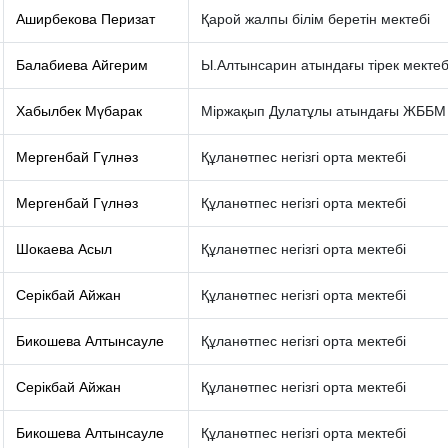
Аширбекова Перизат
Қарой жалпы білім беретін мектебі
Балабиева Айгерим
Ы.Алтынсарин атындағы тірек мектеб
Хабылбек Мүбарак
Міржақып Дулатұлы атындағы ЖББМ
Мергенбай Гүлнәз
Құланөтпес негізгі орта мектебі
Мергенбай Гүлнәз
Құланөтпес негізгі орта мектебі
Шокаева Асыл
Құланөтпес негізгі орта мектебі
Серікбай Айжан
Құланөтпес негізгі орта мектебі
Бикошева Алтынсауле
Құланөтпес негізгі орта мектебі
Серікбай Айжан
Құланөтпес негізгі орта мектебі
Бикошева Алтынсауле
Құланөтпес негізгі орта мектебі