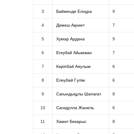
3
Байменде Елнұра
9
4
Дәмеш Ақниет
7
5
Хумар Ардана
9
6
Егеубай Айымжан
7
7
Кәріпбай Аяулым
6
8
Елеубай Гүлім
6
9
Сағындықұлы Шапағат
8
10
Сагидулла Жанель
6
11
Хамит Бекарыс
8