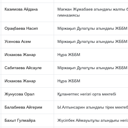
Казимова Айдана
Мағжан Жұмабаев атындағы жалпы бі
гимназиясы
Орақбаева Насип
Міржақып Дулатұлы атындағы ЖББМ
Усенова Асем
Міржақып Дулатұлы атындағы ЖББМ
Искакова Жанар
Нұра ЖББМ
Сабитаева Айсауле
Міржақып Дулатұлы атындағы ЖББМ
Искакова Жанар
Нұра ЖББМ
Жунусова Орал
Құланөтпес негізгі орта мектебі
Балабиева Айгерим
Ы.Алтынсарин атындағы тірек мектеб
Бахыт Гулмайра
Жүсіпбек Аймауытұлы атындығы негізг