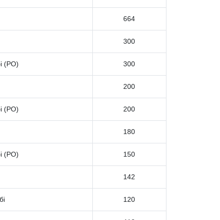
664
300
і (РО)
300
200
і (РО)
200
180
і (РО)
150
142
бі
120