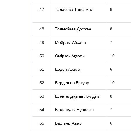
47
Таласова Таңсамал
8
48
Толыкбаев Досжан
8
49
Мейрам Айсана
7
50
Өмірзақ Ақтоты
10
51
Ерден Азамат
6
52
Бердешов Ертуар
10
53
Есенгелдіқызы Жұлдыз
8
54
Біржанұлы Нұрасыл
7
55
Бахтьяр Ажар
6