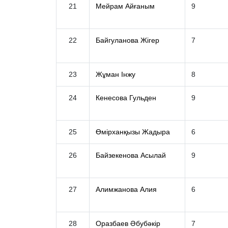
21
Мейрам Айғаным
9
22
Байгуланова Жігер
7
23
Жұман Інжу
8
24
Кенесова Гульден
9
25
Өмірханқызы Жадыра
6
26
Байзекенова Асылай
9
27
Алимжанова Алия
6
28
Оразбаев Әбубәкір
7