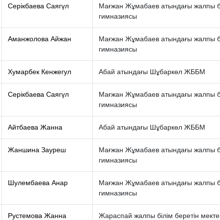
Серікбаева Саягүл
Мағжан Жұмабаев атындағы жалпы бі
гимназиясы
Аманжолова Айжан
Мағжан Жұмабаев атындағы жалпы бі
гимназиясы
Хумарбек Кенжегул
Абай атындағы Шұбаркөл ЖББМ
Серікбаева Саягүл
Мағжан Жұмабаев атындағы жалпы бі
гимназиясы
Айтбаева Жанна
Абай атындағы Шұбаркөл ЖББМ
Жаншина Зауреш
Мағжан Жұмабаев атындағы жалпы бі
гимназиясы
Шулембаева Анар
Мағжан Жұмабаев атындағы жалпы бі
гимназиясы
Рустемова Жанна
Жараспай жалпы білім беретін мекте