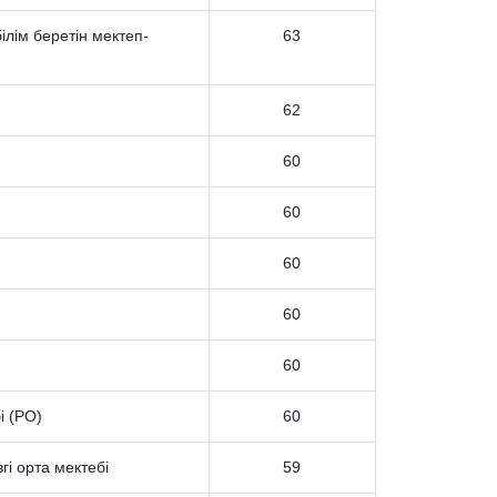
лім беретін мектеп-
63
62
60
60
60
60
60
і (РО)
60
і орта мектебі
59