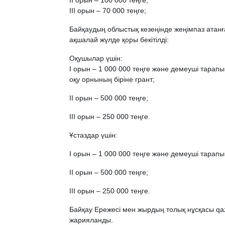
ІІ орын – 100 000 теңге;
ІІІ орын – 70 000 теңге;
Байқаудың облыстық кезеңінде жеңімпаз атанғ
ақшалай жүлде қоры бекітілді:
Оқушылар үшін:
І орын – 1 000 000 теңге және демеуші тарап
оқу орнының біріне грант;
ІІ орын – 500 000 теңге;
ІІІ орын – 250 000 теңге.
Ұстаздар үшін:
І орын – 1 000 000 теңге және демеуші тарапын
ІІ орын – 500 000 теңге;
ІІІ орын – 250 000 теңге.
Байқау Ережесі мен жырдың толық нұсқасы q
жарияланды.