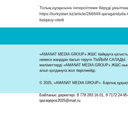
Толық нұсқасына гиперсілтеме беруді ұмытпаң
https://turkystan.kz/article/266849-qaragandyda-
baiqauy-otedi
«AMANAT MEDIA GROUP» ЖШС байқауға қатысты м
немесе жаңадан басып теруге ТЫЙЫМ САЛАДЫ. 
мәліметтерді «AMANAT MEDIA GROUP» ЖШС-ның
алып қолдануға жол берілмейді.
© 2025, «AMANAT MEDIA GROUP». Барлық құқықта
Байланыс деректері: 8 778 283 16 01, 8 7172 24-95-
qazaqepos2025@mail.ru