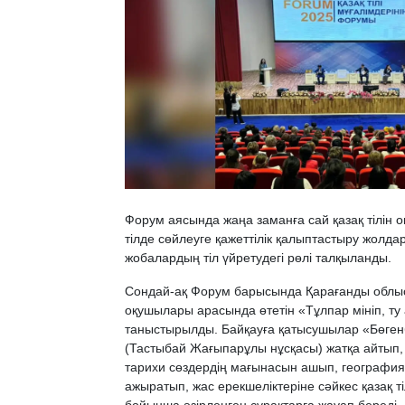
Форум аясында жаңа заманға сай қазақ тілін оқ
тілде сөйлеуге қажеттілік қалыптастыру жолда
жобалардың тіл үйретудегі рөлі талқыланды.
Сондай-ақ Форум барысында Қарағанды облы
оқушылары арасында өтетін «Тұлпар мініп, ту
таныстырылды. Байқауға қатысушылар «Бөге
(Тастыбай Жағыпарұлы нұсқасы) жатқа айтып, 
тарихи сөздердің мағынасын ашып, география
ажыратып, жас ерекшеліктеріне сәйкес қазақ ті