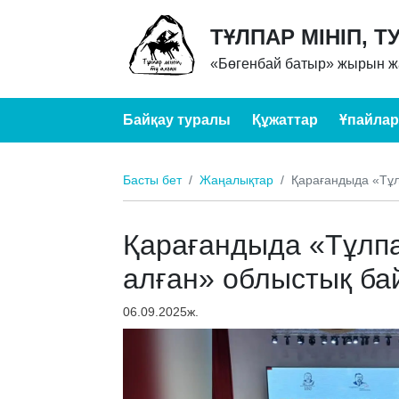
ТҰЛПАР МІНІП, Т
«Бөгенбай батыр» жырын жа
Байқау туралы
Құжаттар
Ұпайлар
Басты бет
Жаңалықтар
Қарағандыда «Тұлп
Қарағандыда «Тұлпар
алған» облыстық ба
06.09.2025ж.