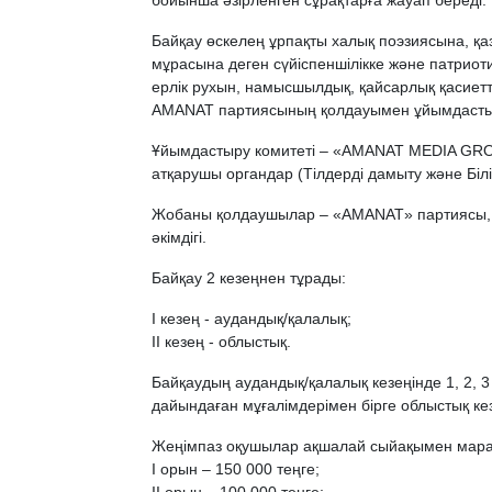
бойынша әзірленген сұрақтарға жауап береді.
Байқау өскелең ұрпақты халық поэзиясына, қа
мұрасына деген сүйіспеншілікке және патриоти
ерлік рухын, намысшылдық, қайсарлық қасиет
AMANAT партиясының қолдауымен ұйымдасты
Ұйымдастыру комитеті – «AMANAT MEDIA GROUP
атқарушы органдар (Тілдерді дамыту және Біл
Жобаны қолдаушылар – «AMANAT» партиясы,
әкімдігі.
Байқау 2 кезеңнен тұрады:
І кезең - аудандық/қалалық;
ІІ кезең - облыстық.
Байқаудың аудандық/қалалық кезеңінде 1, 2, 
дайындаған мұғалімдерімен бірге облыстық к
Жеңімпаз оқушылар ақшалай сыйақымен мара
І орын – 150 000 теңге;