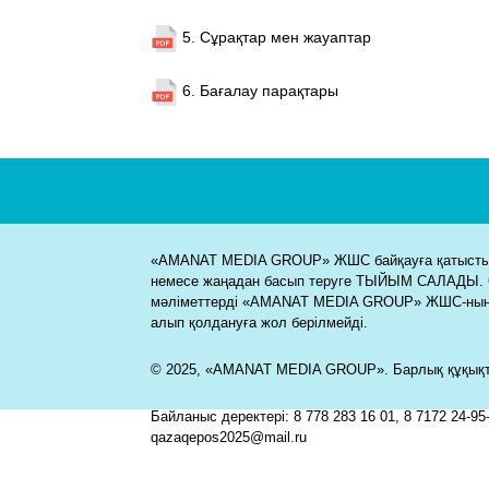
5. Сұрақтар мен жауаптар
6. Бағалау парақтары
«AMANAT MEDIA GROUP» ЖШС байқауға қатысты м
немесе жаңадан басып теруге ТЫЙЫМ САЛАДЫ. 
мәліметтерді «AMANAT MEDIA GROUP» ЖШС-ның
алып қолдануға жол берілмейді.
© 2025, «AMANAT MEDIA GROUP». Барлық құқықта
Байланыс деректері: 8 778 283 16 01, 8 7172 24-95-
qazaqepos2025@mail.ru