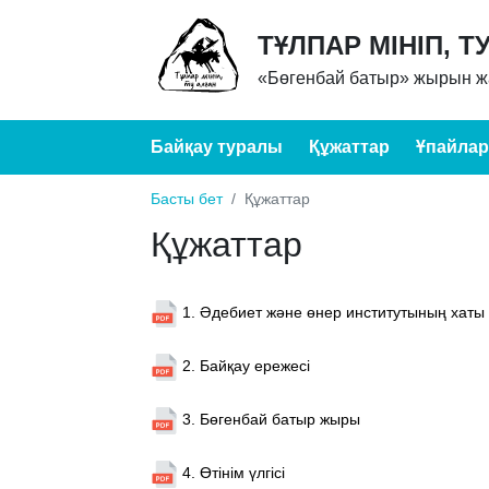
ТҰЛПАР МІНІП, Т
«Бөгенбай батыр» жырын жа
Байқау туралы
Құжаттар
Ұпайлар
Басты бет
Құжаттар
Құжаттар
1. Әдебиет және өнер институтының хаты
2. Байқау ережесі
3. Бөгенбай батыр жыры
4. Өтінім үлгісі