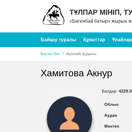
ТҰЛПАР МІНІП, Т
«Бөгенбай батыр» жырын жа
Байқау туралы
Құжаттар
Ұпайлар
Басты бет
Ақтоғай ауданы
Хамитова Акнур
Балдар:
4229.0
Облыс
Аудан
Мектеп