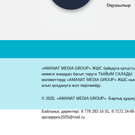
Оқушылыр
«AMANAT MEDIA GROUP» ЖШС байқауға қатысты м
немесе жаңадан басып теруге ТЫЙЫМ САЛАДЫ. 
мәліметтерді «AMANAT MEDIA GROUP» ЖШС-ның
алып қолдануға жол берілмейді.
© 2025, «AMANAT MEDIA GROUP». Барлық құқықта
Байланыс деректері: 8 778 283 16 01, 8 7172 24-95-
qazaqepos2025@mail.ru