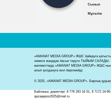
Сынып
Мұғалім
«AMANAT MEDIA GROUP» ЖШС байқауға қатысты м
немесе жаңадан басып теруге ТЫЙЫМ САЛАДЫ. 
мәліметтерді «AMANAT MEDIA GROUP» ЖШС-ның
алып қолдануға жол берілмейді.
© 2025, «AMANAT MEDIA GROUP». Барлық құқықта
Байланыс деректері: 8 778 283 16 01, 8 7172 24-95-
qazaqepos2025@mail.ru