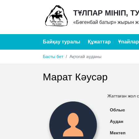
ТҰЛПАР МІНІП, Т
«Бөгенбай батыр» жырын жа
Байқау туралы
Құжаттар
Ұпайлар
Басты бет
Ақтоғай ауданы
Марат Кәусәр
Жаттаған жол 
Облыс
Аудан
Мектеп