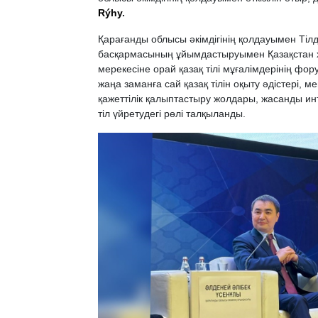
Rýhy
.
Қарағанды облысы әкімдігінің қолдауымен Тілд
басқармасының ұйымдастыруымен Қазақстан ха
мерекесіне орай қазақ тілі мұғалімдерінің фо
жаңа заманға сай қазақ тілін оқыту әдістері, м
қажеттілік қалыптастыру жолдары, жасанды ин
тіл үйретудегі рөлі талқыланды.