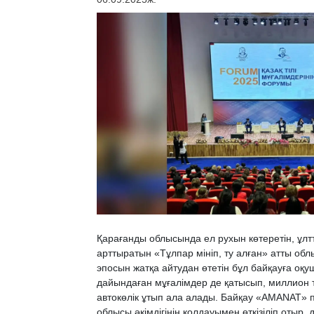
Қарағанды облысында ел рухын көтеретін, ұлтт
арттыратын «Тұлпар мініп, ту алған» атты обл
эпосын жатқа айтудан өтетін бұл байқауға оқ
дайындаған мұғалімдер де қатысып, миллион т
автокөлік ұтып ала алады. Байқау «AMANAT» 
облысы әкімдігінің қолдауымен өткізіліп отыр