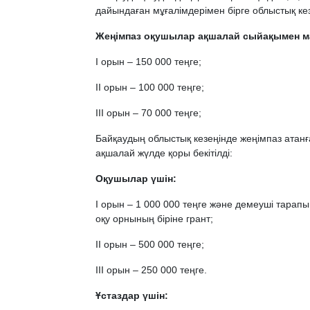
дайындаған мұғалімдерімен бірге облыстық к
Жеңімпаз оқушылар ақшалай сыйақымен м
І орын – 150 000 теңге;
ІІ орын – 100 000 теңге;
ІІІ орын – 70 000 теңге;
Байқаудың облыстық кезеңінде жеңім­паз атан
ақшалай жүлде қоры бекітілді:
Оқушылар үшін:
І орын – 1 000 000 теңге және демеуші тарап
оқу орнының біріне грант;
ІІ орын – 500 000 теңге;
ІІІ орын – 250 000 теңге.
Ұстаздар үшін: