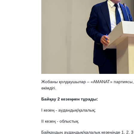
Жобаны қолдаушылар – «AMANAT» партиясы,
әкімдігі.
Байқау 2 кезеңнен тұрады:
І кезең - аудандық/қалалық;
ІІ кезең - облыстық.
Байқаудың аудандық/қалалық кезеңінде 1, 2, 