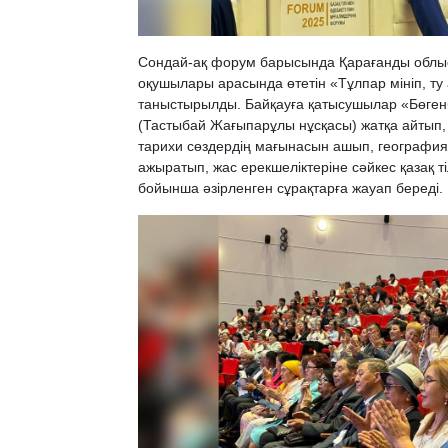
Сондай-ақ форум барысында Қарағанды облы
оқушылары арасында өтетін «Тұлпар мініп, ту
таныстырылды. Байқауға қатысушылар «Бөге
(Тастыбай Жағыпарұлы нұсқасы) жатқа айтып, 
тарихи сөздердің мағынасын ашып, география
ажыратып, жас ерекшеліктеріне сәйкес қазақ ті
бойынша әзірленген сұрақтарға жауап береді.