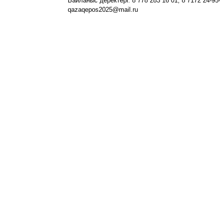
Байланыс деректері: 8 778 283 16 01, 8 7172 24-95-
qazaqepos2025@mail.ru