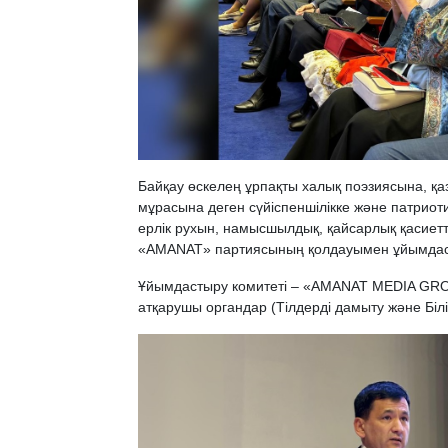
Байқау өскелең ұрпақты халық поэзиясына, қа
мұрасына деген сүйіспеншілікке және патриоти
ерлік рухын, намысшылдық, қайсарлық қасиет
«AMANAT» партиясының қолдауымен ұйымдас
Ұйымдастыру комитеті – «AMANAT MEDIA GROUP
атқарушы органдар (Тілдерді дамыту және Біл