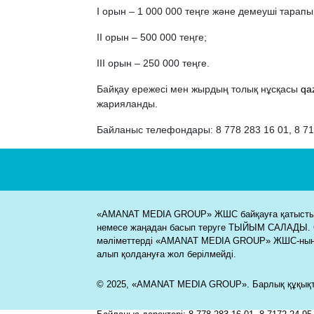
І орын – 1 000 000 теңге және демеуші тарапын
ІІ орын – 500 000 теңге;
ІІІ орын – 250 000 теңге.
Байқау ережесі мен жырдың толық нұсқасы
qa
жарияланды.
Байланыс телефондары: 8 778 283 16 01, 8 71
«AMANAT MEDIA GROUP» ЖШС байқауға қатысты м
немесе жаңадан басып теруге ТЫЙЫМ САЛАДЫ. 
мәліметтерді «AMANAT MEDIA GROUP» ЖШС-ның
алып қолдануға жол берілмейді.
© 2025, «AMANAT MEDIA GROUP». Барлық құқықта