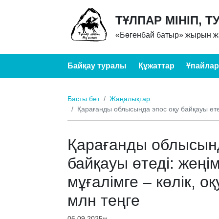
ТҰЛПАР МІНІП, Т
«Бөгенбай батыр» жырын жа
Байқау туралы
Құжаттар
Ұпайлар
Басты бет
Жаңалықтар
Қарағанды облысында эпос оқу байқауы өтеді
Қарағанды облысынд
байқауы өтеді: жеңі
мұғалімге – көлік, о
млн теңге
06.09.2025ж.