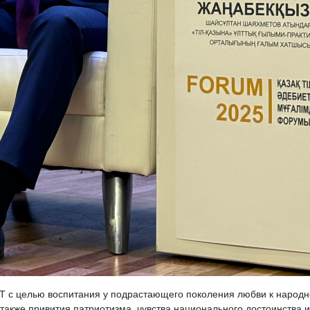
T с целью воспитания у подрастающего поколения любви к народн
 также привития патриотизма, чувства национального достоинства и