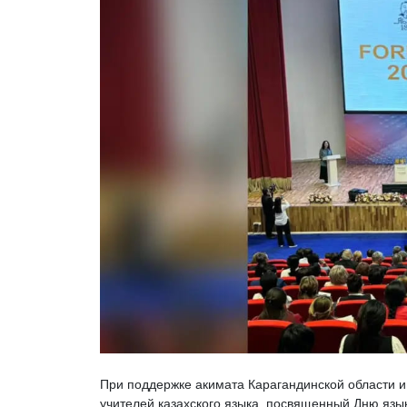
При поддержке акимата Карагандинской области и
учителей казахского языка, посвященный Дню язы