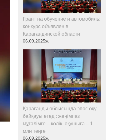
Грант на обучение и автомобиль:
конкурс объявлен в
Карагандинской области
06.09.2025ж.
Қарағанды облысында эпос оқу
байқауы өтеді: жеңімпаз
мұғалімге – көлік, оқушыға – 1
млн теңге
06.09.2025ж.