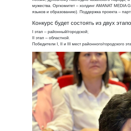
мужества. Оргкомитет – холдинг AMANAT MEDIA G
языков и образованию). Поддержка проекта – пар
Конкурс будет состоять из двух этапо
I этап – районный/городской;
II этап – областной.
Победители I, II и III мест районного/городского 