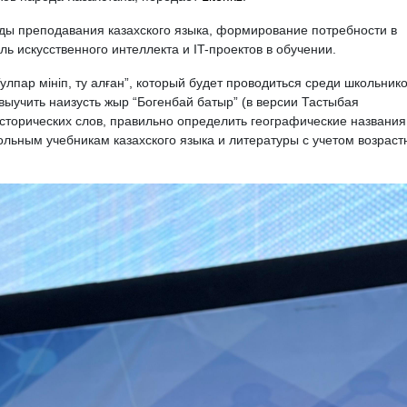
ы преподавания казахского языка, формирование потребности в
ль искусственного интеллекта и IT-проектов в обучении.
улпар мініп, ту алған”, который будет проводиться среди школьник
выучить наизусть жыр “Богенбай батыр” (в версии Тастыбая
сторических слов, правильно определить географические названия
ольным учебникам казахского языка и литературы с учетом возраст