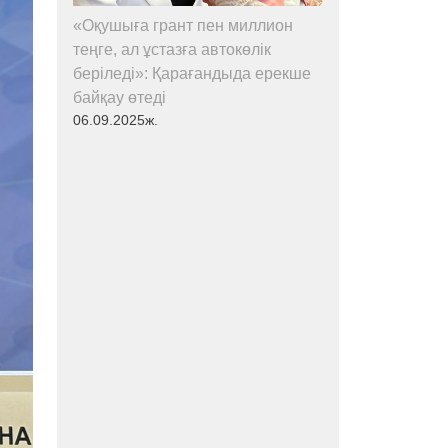
«Оқушыға грант пен миллион
теңге, ал ұстазға автокөлік
беріледі»: Қарағандыда ерекше
байқау өтеді
06.09.2025ж.