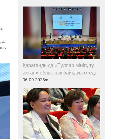
ов
, а
ных
Қарағандыда «Тұлпар мініп, ту
алған» облыстық байқауы өтеді
06.09.2025ж.