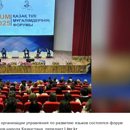
 организации управления по развитию языков состоялся форум
ков народа Казахстана, передает
Liter.kz
.