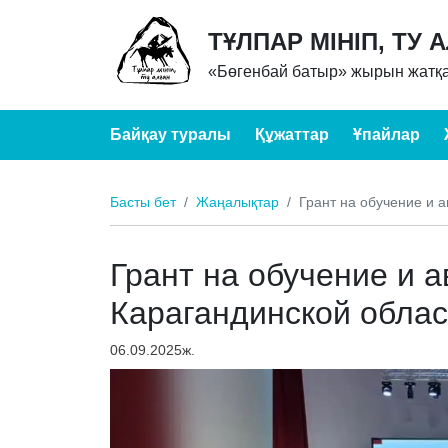
ТҰЛПАР МІНІП, ТУ 
«Бөгенбай батыр» жырын жатқа
Байқау туралы
Құжаттар
Ұпайлар
Басты бет
Жаңалықтар
Грант на обучение и 
Грант на обучение и а
Карагандинской облас
06.09.2025ж.