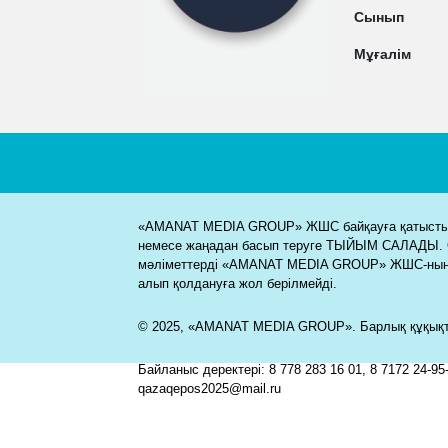
Сынып
Мұғалім
«AMANAT MEDIA GROUP» ЖШС байқауға қатысты м
немесе жаңадан басып теруге ТЫЙЫМ САЛАДЫ. 
мәліметтерді «AMANAT MEDIA GROUP» ЖШС-ның
алып қолдануға жол берілмейді.
© 2025, «AMANAT MEDIA GROUP». Барлық құқықта
Байланыс деректері: 8 778 283 16 01, 8 7172 24-95-
qazaqepos2025@mail.ru