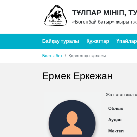
ТҰЛПАР МІНІП, Т
«Бөгенбай батыр» жырын жа
Байқау туралы
Құжаттар
Ұпайлар
Басты бет
Қарағанды қаласы
Ермек Еркежан
Жаттаған жол 
Облыс
Аудан
Мектеп