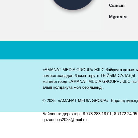
Сынып
Мұғалім
«AMANAT MEDIA GROUP» ЖШС байқауға қатысты м
немесе жаңадан басып теруге ТЫЙЫМ САЛАДЫ. 
мәліметтерді «AMANAT MEDIA GROUP» ЖШС-ның
алып қолдануға жол берілмейді.
© 2025, «AMANAT MEDIA GROUP». Барлық құқықта
Байланыс деректері: 8 778 283 16 01, 8 7172 24-95-
qazaqepos2025@mail.ru