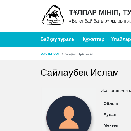
ТҰЛПАР МІНІП, Т
«Бөгенбай батыр» жырын жа
Байқау туралы
Құжаттар
Ұпайлар
Басты бет
Саран қаласы
Сайлаубек Ислам
Жаттаған жол 
Облыс
Аудан
Мектеп