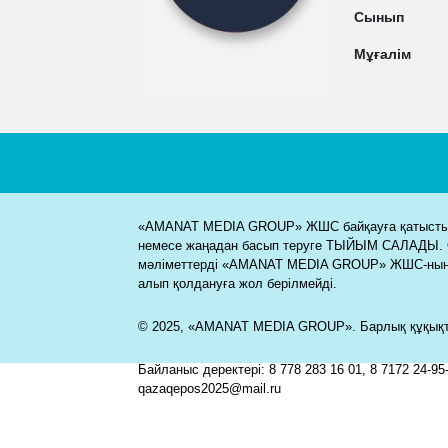
Сынып
Мұғалім
«AMANAT MEDIA GROUP» ЖШС байқауға қатысты м
немесе жаңадан басып теруге ТЫЙЫМ САЛАДЫ. 
мәліметтерді «AMANAT MEDIA GROUP» ЖШС-ның
алып қолдануға жол берілмейді.
© 2025, «AMANAT MEDIA GROUP». Барлық құқықта
Байланыс деректері: 8 778 283 16 01, 8 7172 24-95-
qazaqepos2025@mail.ru