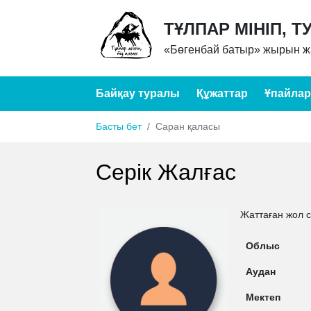
ТҰЛПАР МІНІП, Т
«Бөгенбай батыр» жырын жа
Байқау туралы
Құжаттар
Ұпайлар
Басты бет
Саран қаласы
Серік Жалғас
Жаттаған жол 
Облыс
Аудан
Мектеп