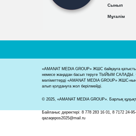
Сынып
Мұғалім
«AMANAT MEDIA GROUP» ЖШС байқауға қатысты м
немесе жаңадан басып теруге ТЫЙЫМ САЛАДЫ. 
мәліметтерді «AMANAT MEDIA GROUP» ЖШС-ның
алып қолдануға жол берілмейді.
© 2025, «AMANAT MEDIA GROUP». Барлық құқықта
Байланыс деректері: 8 778 283 16 01, 8 7172 24-95-
qazaqepos2025@mail.ru