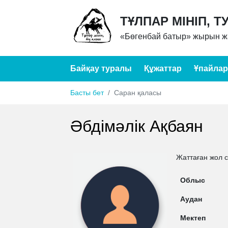
ТҰЛПАР МІНІП, Т
«Бөгенбай батыр» жырын жа
Байқау туралы
Құжаттар
Ұпайлар
Басты бет
Саран қаласы
Әбдімәлік Ақбаян
Жаттаған жол 
Облыс
Аудан
Мектеп