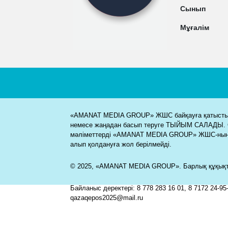
Сынып
Мұғалім
«AMANAT MEDIA GROUP» ЖШС байқауға қатысты м
немесе жаңадан басып теруге ТЫЙЫМ САЛАДЫ. 
мәліметтерді «AMANAT MEDIA GROUP» ЖШС-ның
алып қолдануға жол берілмейді.
© 2025, «AMANAT MEDIA GROUP». Барлық құқықта
Байланыс деректері: 8 778 283 16 01, 8 7172 24-95-
qazaqepos2025@mail.ru