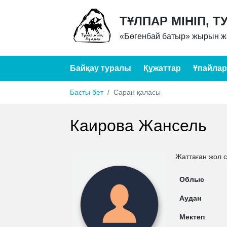
ТҰЛПАР МІНІП, Т
«Бөгенбай батыр» жырын жа
Байқау туралы
Құжаттар
Ұпайлар
Басты бет
Саран қаласы
Каирова Жансель
Жаттаған жол 
Облыс
Аудан
Мектеп