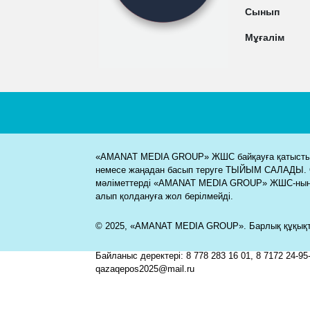
Сынып
Мұғалім
«AMANAT MEDIA GROUP» ЖШС байқауға қатысты м
немесе жаңадан басып теруге ТЫЙЫМ САЛАДЫ. 
мәліметтерді «AMANAT MEDIA GROUP» ЖШС-ның
алып қолдануға жол берілмейді.
© 2025, «AMANAT MEDIA GROUP». Барлық құқықта
Байланыс деректері: 8 778 283 16 01, 8 7172 24-95-
qazaqepos2025@mail.ru