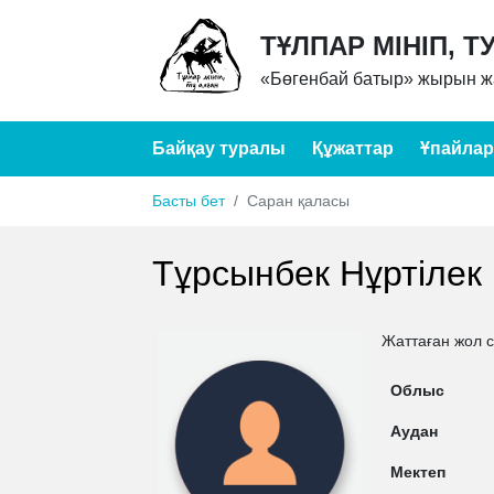
ТҰЛПАР МІНІП, Т
«Бөгенбай батыр» жырын жа
Байқау туралы
Құжаттар
Ұпайлар
Басты бет
Саран қаласы
Тұрсынбек Нұртілек
Жаттаған жол 
Облыс
Аудан
Мектеп