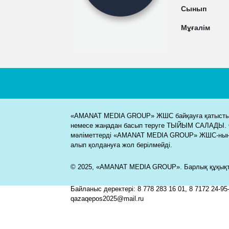
Сынып
Мұғалім
«AMANAT MEDIA GROUP» ЖШС байқауға қатысты м
немесе жаңадан басып теруге ТЫЙЫМ САЛАДЫ. 
мәліметтерді «AMANAT MEDIA GROUP» ЖШС-ның
алып қолдануға жол берілмейді.
© 2025, «AMANAT MEDIA GROUP». Барлық құқықта
Байланыс деректері: 8 778 283 16 01, 8 7172 24-95-
qazaqepos2025@mail.ru