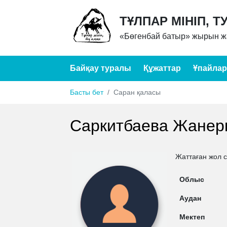
ТҰЛПАР МІНІП, Т
«Бөгенбай батыр» жырын жа
Байқау туралы
Құжаттар
Ұпайлар
Басты бет
Саран қаласы
Саркитбаева Жанер
Жаттаған жол 
Облыс
Аудан
Мектеп