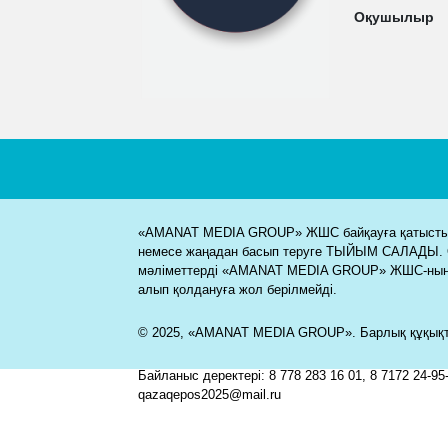
Оқушылыр
«AMANAT MEDIA GROUP» ЖШС байқауға қатысты м
немесе жаңадан басып теруге ТЫЙЫМ САЛАДЫ. 
мәліметтерді «AMANAT MEDIA GROUP» ЖШС-ның
алып қолдануға жол берілмейді.
© 2025, «AMANAT MEDIA GROUP». Барлық құқықта
Байланыс деректері: 8 778 283 16 01, 8 7172 24-95-
qazaqepos2025@mail.ru