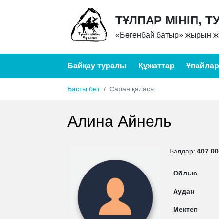
ТҰЛПАР МІНІП, Т
«Бөгенбай батыр» жырын жа
Байқау туралы
Құжаттар
Ұпайлар
Басты бет
Саран қаласы
Алина Айнель
Балдар:
407.00
Облыс
Аудан
Мектеп